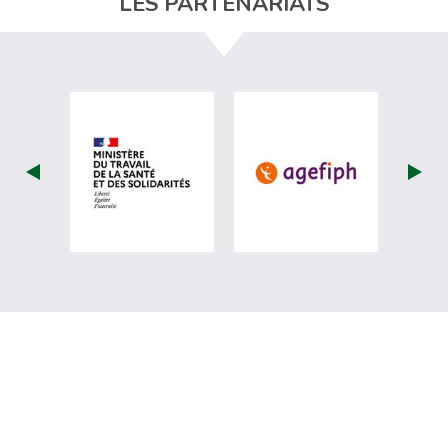
LES PARTENARIATS
visiter les site de Ministère du travail (
visiter les si