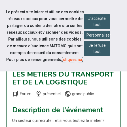
Accéder à notre page Facebook
Accéder à notre page Linkedin
Aller à la navigation
Le présent site Internet utilise des cookies
Aller au contenu
J'accepte
réseaux sociaux pour vous permettre de
tout
partager du contenu de notre site sur les
réseaux sociaux et visionner des vidéos.
Personnaliser
Par ailleurs, nous utilisons des cookies
Je refuse
de mesure d’audience MATOMO qui sont
LES 11 ET 12 JUIN, VENEZ
tout
exempts de recueil du consentement.
DÉCOUVRIR LES MÉTIERS DU
Pour plus de renseignements,
cliquez ici
.
TRANSPORT DE VOYAGEURS,
LES MÉTIERS DU TRANSPORT
ET DE LA LOGISTIQUE
bookmarks
nest_cam_indoor
public
Forum
présentiel
grand public
Description de l'événement
Un secteur qui recrute… et si vous testiez le métier ?