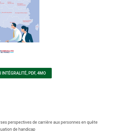
(NOUVELLE FENÊTRE)
 INTÉGRALITÉ
,
PDF, 4MO
verses perspectives de carrière aux personnes en quête
tuation de handicap