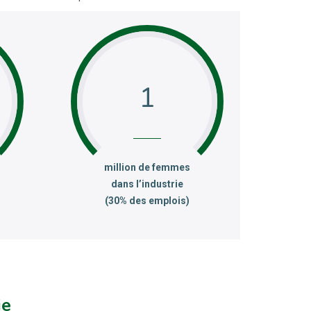
0
1
:
million de femmes
dans l’industrie
(30% des emplois)
ie