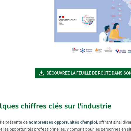
file_download
DÉCOUVREZ LA FEUILLE DE ROUTE DANS SON
ques chiffres clés sur l'industrie
trie présente de
nombreuses opportunités d'emploi
, offrant ainsi di
elles opportunités professionnelles, y compris pour les personnes en si