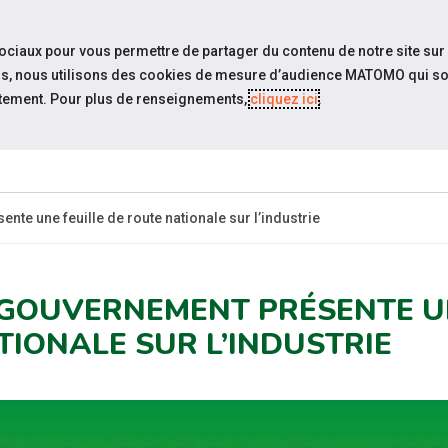
travel_explore
Si
sociaux pour vous permettre de partager du contenu de notre site sur
eurs, nous utilisons des cookies de mesure d’audience MATOMO qui so
tement. Pour plus de renseignements,
cliquez ici
.
QUI SOMMES-
INFO
ACTUALITÉS
NOUS ?
PRATIQ
nte une feuille de route nationale sur l’industrie
 GOUVERNEMENT PRÉSENTE UN
TIONALE SUR L’INDUSTRIE