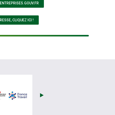
(NOUVELLE FENÊTRE)
 ENTREPRISES.GOUV.FR
(NOUVELLE FENÊTRE)
SSE, CLIQUEZ ICI !
être)
 site de Fiphfp (nouvelle fenêtre)
visiter les site de France Travail (nouvelle fenêtre)