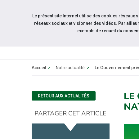
Accéder à notre page Facebook
Accéder à notre page Linkedin
Aller à la navigation
Le présent site Internet utilise des cookies réseaux 
Aller au contenu
réseaux sociaux et visionner des vidéos. Par aill
exempts de recueil du consen
Accueil
Notre actualité
Le Gouvernement prése
LE
RETOUR AUX ACTUALITÉS
NA
PARTAGER CET ARTICLE