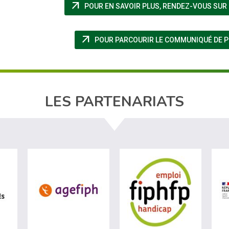
arrow_outward
POUR EN SAVOIR PLUS, RENDEZ-VOUS SUR
arrow_outward
POUR PARCOURIR LE COMMUNIQUÉ DE PRE
LES PARTENARIATS
visiter les site de Ministère du travail (nouvelle fenêtre)
visiter les site de Agefiph (nouvelle fen
visiter les