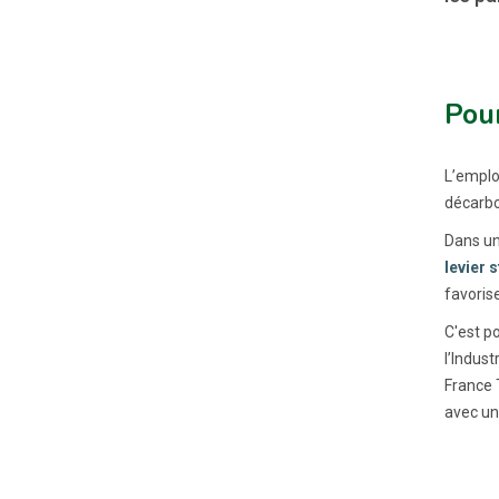
Pour
L’emplo
décarbo
Dans un
levier 
favorise
C'est p
l’Indust
France T
avec un